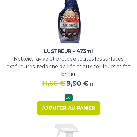
LUSTREUR - 473ml
Nettoie, ravive et protège toutes les surfaces
extérieures, redonne de l'éclat aux couleurs et fait
briller
Le
Le
11,66
€
9,90
€
HT
prix
prix
initial
actuel
EXT
était :
est :
AJOUTER AU PANIER
11,66 €.
9,90 €.