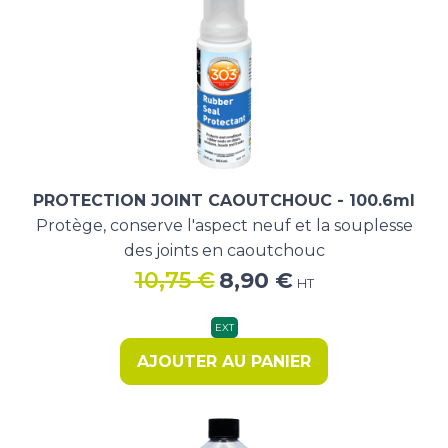
PROTECTION JOINT CAOUTCHOUC - 100.6ml
Protège, conserve l'aspect neuf et la souplesse
des joints en caoutchouc
Le
Le
10,75
€
8,90
€
HT
prix
prix
initial
actuel
EXT
était :
est :
AJOUTER AU PANIER
10,75 €.
8,90 €.