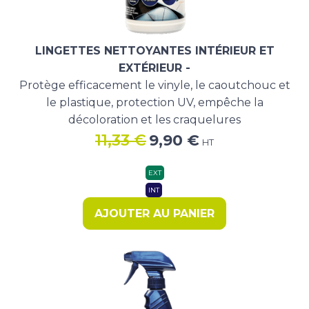
LINGETTES NETTOYANTES INTÉRIEUR ET
EXTÉRIEUR -
Protège efficacement le vinyle, le caoutchouc et
le plastique, protection UV, empêche la
décoloration et les craquelures
Le
Le
11,33
€
9,90
€
HT
prix
prix
initial
actuel
EXT
était :
est :
INT
11,33 €.
9,90 €.
AJOUTER AU PANIER