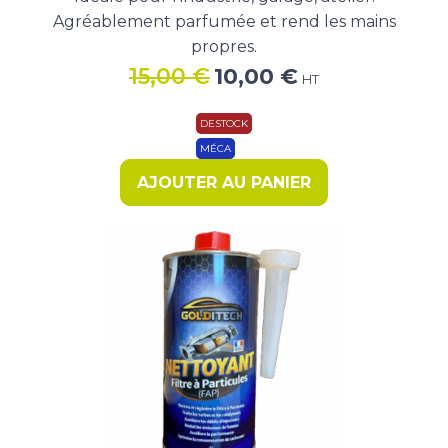
Agréablement parfumée et rend les mains
propres.
Le
Le
15,00
€
10,00
€
HT
prix
prix
initial
actuel
DESTOCK
était :
est :
MÉCA
15,00 €.
10,00 €.
AJOUTER AU PANIER