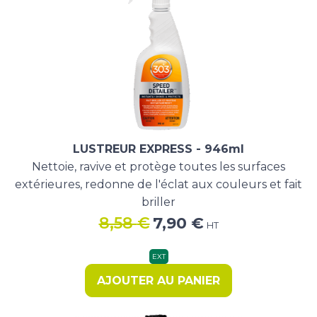
LUSTREUR EXPRESS - 946ml
Nettoie, ravive et protège toutes les surfaces
extérieures, redonne de l'éclat aux couleurs et fait
briller
Le
Le
8,58
€
7,90
€
HT
prix
prix
initial
actuel
EXT
était :
est :
AJOUTER AU PANIER
8,58 €.
7,90 €.