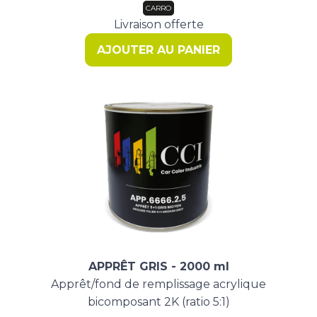
initial
actuel
CARRO
était :
est :
Livraison offerte
523,40 €.
317,00 €.
AJOUTER AU PANIER
APPRÊT GRIS - 2000 ml
Apprêt/fond de remplissage acrylique
bicomposant 2K (ratio 5:1)