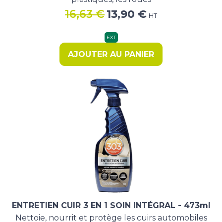
Le
Le
16,63
€
13,90
€
HT
prix
prix
initial
actuel
EXT
était :
est :
AJOUTER AU PANIER
16,63 €.
13,90 €.
ENTRETIEN CUIR 3 EN 1 SOIN INTÉGRAL - 473ml
Nettoie, nourrit et protège les cuirs automobiles