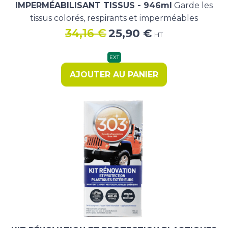
IMPERMÉABILISANT TISSUS - 946ml
Garde les
tissus colorés, respirants et imperméables
Le
Le
34,16
€
25,90
€
HT
prix
prix
initial
actuel
EXT
était :
est :
AJOUTER AU PANIER
34,16 €.
25,90 €.