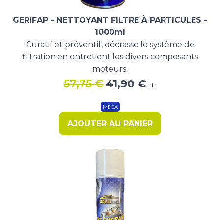
GERIFAP - NETTOYANT FILTRE À PARTICULES -
1000ml
Curatif et préventif, décrasse le système de
filtration en entretient les divers composants
moteurs.
Le
Le
57,75
€
41,90
€
HT
prix
prix
initial
actuel
MÉCA
était :
est :
AJOUTER AU PANIER
57,75 €.
41,90 €.