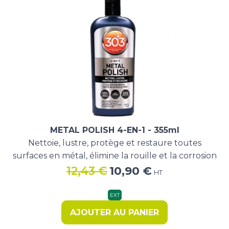
METAL POLISH 4-EN-1 - 355ml
Nettoie, lustre, protège et restaure toutes
surfaces en métal, élimine la rouille et la corrosion
Le
Le
12,43
€
10,90
€
HT
prix
prix
initial
actuel
EXT
était :
est :
AJOUTER AU PANIER
12,43 €.
10,90 €.