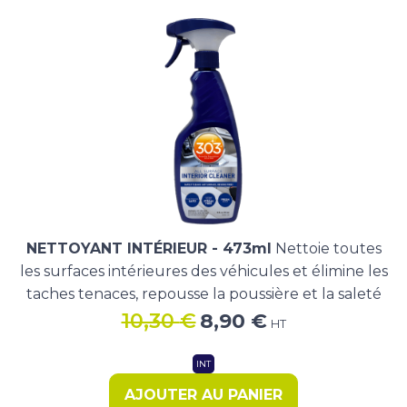
NETTOYANT INTÉRIEUR - 473ml
Nettoie toutes
les surfaces intérieures des véhicules et élimine les
taches tenaces, repousse la poussière et la saleté
Le
Le
10,30
€
8,90
€
HT
prix
prix
initial
actuel
INT
était :
est :
AJOUTER AU PANIER
10,30 €.
8,90 €.