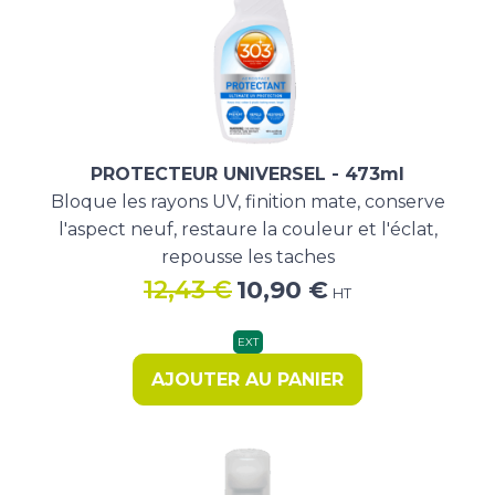
PROTECTEUR UNIVERSEL - 473ml
Bloque les rayons UV, finition mate, conserve
l'aspect neuf, restaure la couleur et l'éclat,
repousse les taches
Le
Le
12,43
€
10,90
€
HT
prix
prix
initial
actuel
EXT
était :
est :
AJOUTER AU PANIER
12,43 €.
10,90 €.