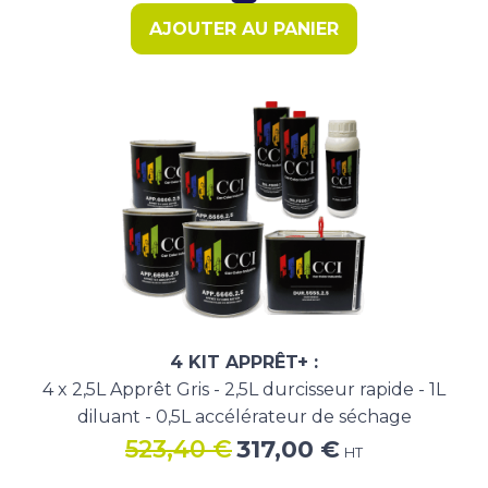
était :
est :
AJOUTER AU PANIER
17,14 €.
13,90 €.
4 KIT APPRÊT+ :
4 x 2,5L Apprêt Gris - 2,5L durcisseur rapide - 1L
diluant - 0,5L accélérateur de séchage
Le
Le
523,40
€
317,00
€
HT
prix
prix