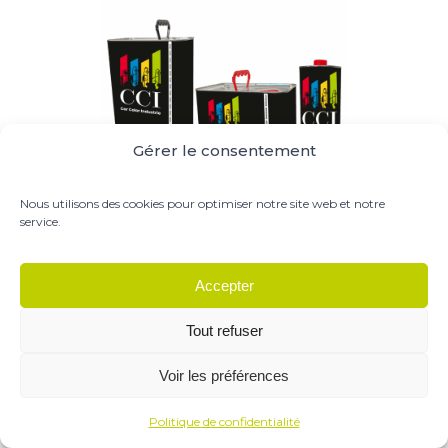
Gérer le consentement
Nous utilisons des cookies pour optimiser notre site web et notre
service.
Kit Car Color Industrie :
5 litres vernis VER.2700.5 - 2,5 litres durcisseur lent
Accepter
DUR.5553.2.5 - 1 litre diluant DIL.S777.1 (Lent)
Le
Le
352,90
€
280,00
€
HT
Tout refuser
prix
prix
initial
actuel
CARRO
Voir les préférences
était :
est :
Livraison offerte
352,90 €.
280,00 €.
Politique de confidentialité
AJOUTER AU PANIER