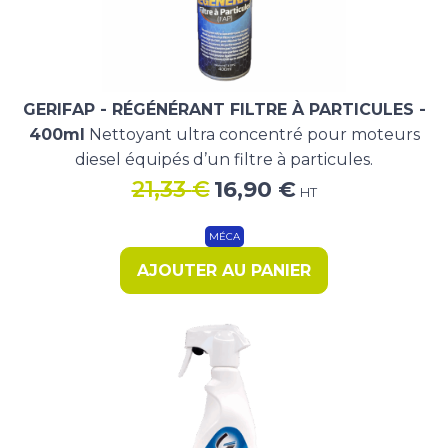
GERIFAP - RÉGÉNÉRANT FILTRE À PARTICULES -
400ml
Nettoyant ultra concentré pour moteurs
diesel équipés d’un filtre à particules.
Le
Le
21,33
€
16,90
€
HT
prix
prix
initial
actuel
MÉCA
était :
est :
AJOUTER AU PANIER
21,33 €.
16,90 €.