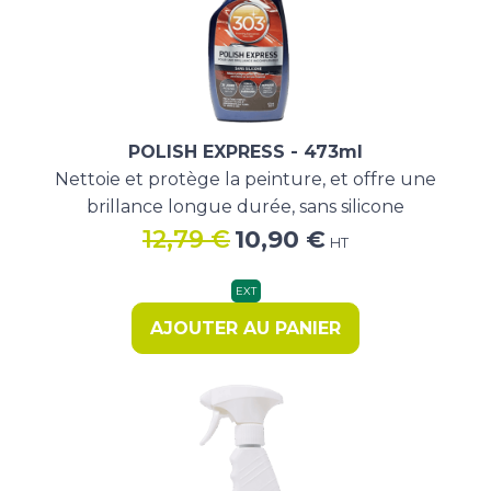
POLISH EXPRESS - 473ml
Nettoie et protège la peinture, et offre une
brillance longue durée, sans silicone
Le
Le
12,79
€
10,90
€
HT
prix
prix
initial
actuel
EXT
était :
est :
AJOUTER AU PANIER
12,79 €.
10,90 €.