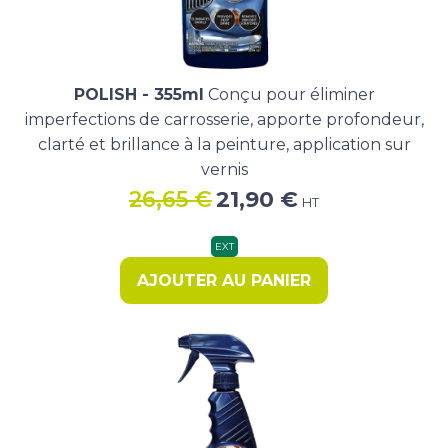
POLISH - 355ml
Conçu pour éliminer
imperfections de carrosserie, apporte profondeur,
clarté et brillance à la peinture, application sur
vernis
Le
Le
26,65
€
21,90
€
HT
prix
prix
initial
actuel
EXT
était :
est :
AJOUTER AU PANIER
26,65 €.
21,90 €.