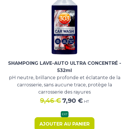
SHAMPOING LAVE-AUTO ULTRA CONCENTRÉ -
532ml
pH neutre, brillance profonde et éclatante de la
carrosserie, sans aucune trace, protège la
carrosserie des rayures
Le
Le
9,46
€
7,90
€
HT
prix
prix
initial
actuel
EXT
était :
est :
AJOUTER AU PANIER
9,46 €.
7,90 €.