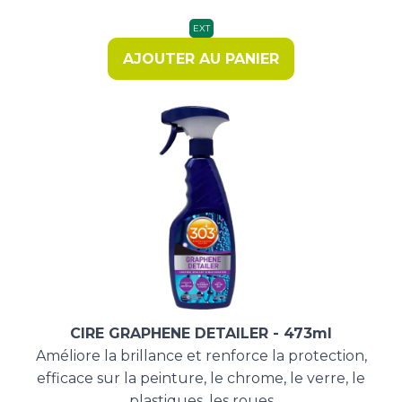
prix
prix
initial
actuel
EXT
était :
est :
AJOUTER AU PANIER
20,83 €.
16,90 €.
CIRE GRAPHENE DETAILER - 473ml
Améliore la brillance et renforce la protection,
efficace sur la peinture, le chrome, le verre, le
plastiques, les roues