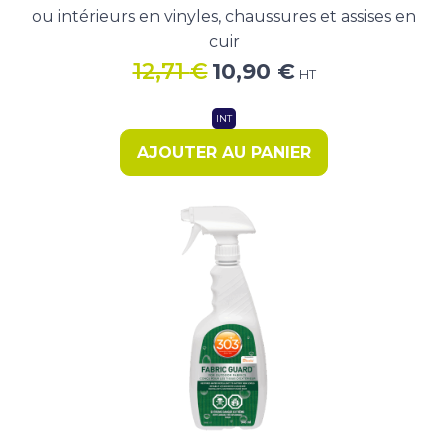
ou intérieurs en vinyles, chaussures et assises en
cuir
Le
Le
12,71
€
10,90
€
HT
prix
prix
initial
actuel
INT
était :
est :
AJOUTER AU PANIER
12,71 €.
10,90 €.