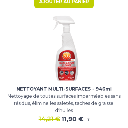
AJOUTER AU PANIER
17,98 €.
14,90 €.
NETTOYANT MULTI-SURFACES - 946ml
Nettoyage de toutes surfaces imperméables sans
résidus, élimine les saletés, taches de graisse,
d'huiles
Le
Le
14,21
€
11,90
€
HT
prix
prix