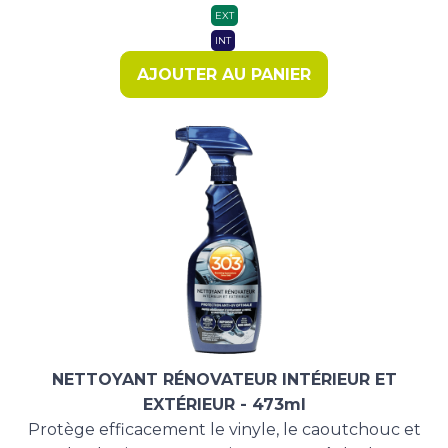
initial
actuel
EXT
était :
est :
INT
14,21 €.
11,90 €.
AJOUTER AU PANIER
NETTOYANT RÉNOVATEUR INTÉRIEUR ET
EXTÉRIEUR - 473ml
Protège efficacement le vinyle, le caoutchouc et