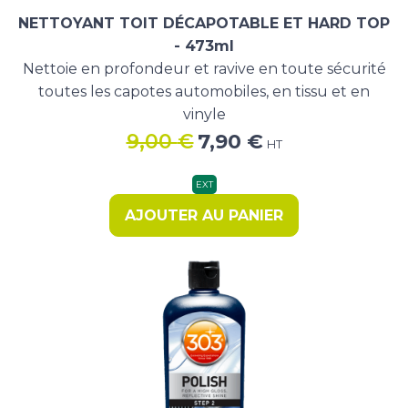
NETTOYANT TOIT DÉCAPOTABLE ET HARD TOP
- 473ml
Nettoie en profondeur et ravive en toute sécurité
toutes les capotes automobiles, en tissu et en
vinyle
Le
Le
9,00
€
7,90
€
HT
prix
prix
initial
actuel
EXT
était :
est :
AJOUTER AU PANIER
9,00 €.
7,90 €.