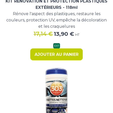
KIT RÉNOVATION ET PROTECTION PLASTIQUES
EXTÉRIEURS - 118ml
Rénove l'aspect des plastiques, restaure les
couleurs, protection UV, empêche la décoloration
et les craquelures
Le
Le
17,14
€
13,90
€
HT
prix
prix
initial
actuel
EXT
était :
est :
AJOUTER AU PANIER
17,14 €.
13,90 €.