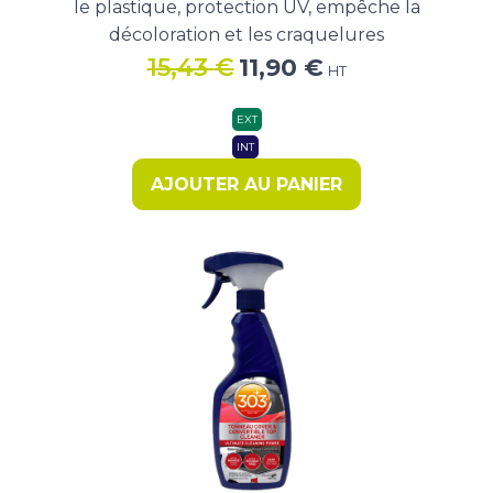
le plastique, protection UV, empêche la
décoloration et les craquelures
Le
Le
15,43
€
11,90
€
HT
prix
prix
initial
actuel
EXT
était :
est :
INT
15,43 €.
11,90 €.
AJOUTER AU PANIER