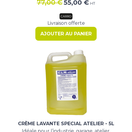
Le
Le
77,00
€
55,00
€
HT
prix
prix
initial
actuel
CARRO
était :
est :
Livraison offerte
77,00 €.
55,00 €.
AJOUTER AU PANIER
CRÈME LAVANTE SPECIAL ATELIER - 5L
Idéale pour l’industrie, garage, atelier.