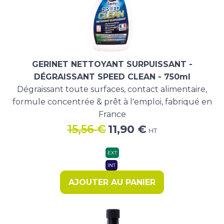
GERINET NETTOYANT SURPUISSANT -
DÉGRAISSANT SPEED CLEAN - 750ml
Dégraissant toute surfaces, contact alimentaire,
formule concentrée & prêt à l'emploi, fabriqué en
France
Le
Le
15,56
€
11,90
€
HT
prix
prix
initial
actuel
EXT
était :
est :
INT
15,56 €.
11,90 €.
AJOUTER AU PANIER