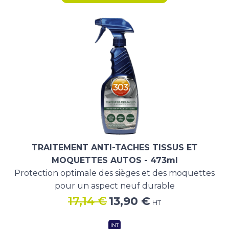
TRAITEMENT ANTI-TACHES TISSUS ET
MOQUETTES AUTOS - 473ml
Protection optimale des sièges et des moquettes
pour un aspect neuf durable
Le
Le
17,14
€
13,90
€
HT
prix
prix
initial
actuel
INT