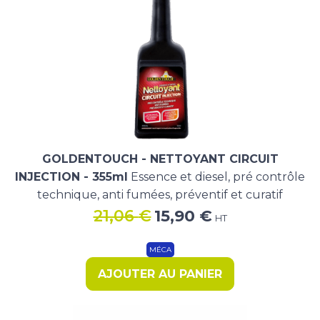
GOLDENTOUCH - NETTOYANT CIRCUIT
INJECTION - 355ml
Essence et diesel, pré contrôle
technique, anti fumées, préventif et curatif
Le
Le
21,06
€
15,90
€
HT
prix
prix
initial
actuel
MÉCA
était :
est :
AJOUTER AU PANIER
21,06 €.
15,90 €.