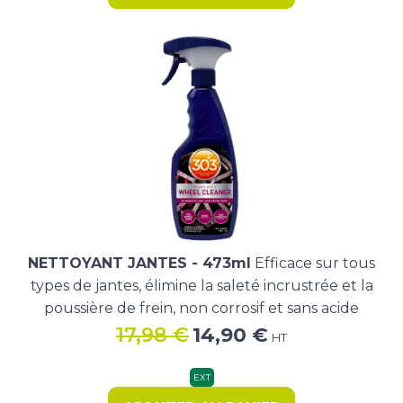
NETTOYANT JANTES - 473ml
Efficace sur tous
types de jantes, élimine la saleté incrustrée et la
poussière de frein, non corrosif et sans acide
Le
Le
17,98
€
14,90
€
HT
prix
prix
initial
actuel
EXT
était :
est :