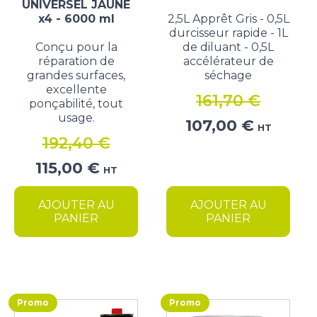
UNIVERSEL JAUNE
x4 - 6000 ml
2,5L Apprêt Gris - 0,5L
durcisseur rapide - 1L
Conçu pour la
de diluant - 0,5L
réparation de
accélérateur de
grandes surfaces,
séchage
excellente
161,70
€
ponçabilité, tout
usage.
Le
Le
107,00
€
HT
prix
prix
192,40
€
initial
actuel
Le
Le
115,00
€
HT
était :
est :
prix
prix
161,70 €.
107,00 €.
initial
actuel
AJOUTER AU
AJOUTER AU
était :
est :
PANIER
PANIER
192,40 €.
115,00 €.
Promo
Promo