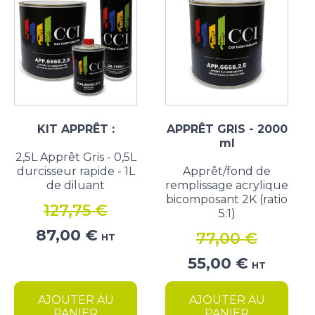
KIT APPRÊT :
APPRÊT GRIS - 2000
ml
2,5L Apprêt Gris - 0,5L
durcisseur rapide - 1L
Apprêt/fond de
de diluant
remplissage acrylique
bicomposant 2K (ratio
127,75
€
5:1)
Le
Le
87,00
€
77,00
€
HT
prix
prix
Le
Le
55,00
€
initial
actuel
HT
prix
prix
était :
est :
initial
actuel
AJOUTER AU
AJOUTER AU
127,75 €.
87,00 €.
était :
est :
PANIER
PANIER