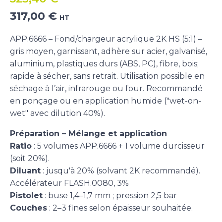
Le
Le
317,00
€
HT
prix
prix
initial
actuel
APP.6666 – Fond/chargeur acrylique 2K HS (5:1) –
était :
est :
gris moyen, garnissant, adhère sur acier, galvanisé,
523,40 €.
317,00 €.
aluminium, plastiques durs (ABS, PC), fibre, bois;
rapide à sécher, sans retrait. Utilisation possible en
séchage à l’air, infrarouge ou four. Recommandé
en ponçage ou en application humide ("wet-on-
wet" avec dilution 40%).
Préparation – Mélange et application
Ratio
: 5 volumes APP.6666 + 1 volume durcisseur
(soit 20%).
Diluant
: jusqu'à 20% (solvant 2K recommandé).
Accélérateur FLASH.0080, 3%
Pistolet
: buse 1,4–1,7 mm ; pression 2,5 bar
Couches
: 2–3 fines selon épaisseur souhaitée.