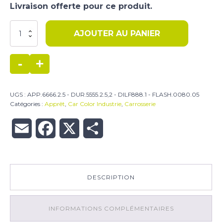
Livraison offerte pour ce produit.
quantité
AJOUTER AU PANIER
de
4
Kit
-
+
apprêt
UGS :
APP.6666.2.5 - DUR.5555.2.5,2 - DILF888.1 - FLASH.0080.05
Catégories :
Apprêt
,
Car Color Industrie
,
Carrosserie
Email
Facebook
X
Partager
DESCRIPTION
INFORMATIONS COMPLÉMENTAIRES