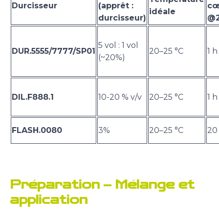
Durcisseur
(apprêt :
cœ
idéale
durcisseur)
@2
5 vol : 1 vol
DUR.5555/7777/SP01
20–25 °C
1 h
(~20%)
DIL.F888.1
10-20 % v/v
20–25 °C
1 h
FLASH.0080
3%
20–25 °C
20
Préparation – Mélange et
application