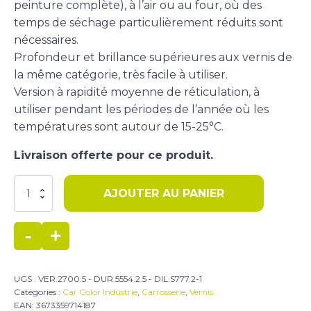
peinture complète), à l’air ou au four, où des
temps de séchage particulièrement réduits sont
nécessaires.
Profondeur et brillance supérieures aux vernis de
la même catégorie, très facile à utiliser.
Version à rapidité moyenne de réticulation, à
utiliser pendant les périodes de l’année où les
températures sont autour de 15-25°C.
Livraison offerte pour ce produit.
quantité
AJOUTER AU PANIER
de
Kit
:
-
+
5
litres
vernis
UGS :
VER.2700.5 - DUR.5554.2.5 - DIL.S777.2-1
VER.2700.5
Catégories :
Car Color Industrie
,
Carrosserie
,
Vernis
-
EAN:
3673359714187
2,5