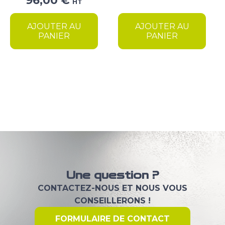
96,00
€
initial
actuel
HT
prix
prix
était :
est :
initial
actuel
AJOUTER AU
AJOUTER AU
77,00 €.
55,00 €.
était :
est :
PANIER
PANIER
160,00 €.
96,00 €.
Une question ?
CONTACTEZ-NOUS ET NOUS VOUS
CONSEILLERONS !
FORMULAIRE DE CONTACT