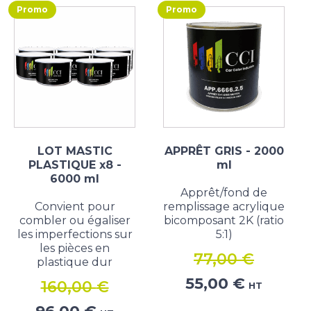
Promo
Promo
LOT MASTIC
APPRÊT GRIS - 2000
PLASTIQUE x8 -
ml
6000 ml
Apprêt/fond de
Convient pour
remplissage acrylique
combler ou égaliser
bicomposant 2K (ratio
les imperfections sur
5:1)
les pièces en
77,00
€
plastique dur
Le
Le
55,00
€
160,00
€
HT
prix
prix
Le
Le