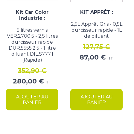
Kit Car Color
KIT APPRÊT :
Industrie :
2,5L Apprêt Gris - 0,5L
5 litres vernis
durcisseur rapide - 1L
VER.2700.5 - 2,5 litres
de diluant
durcisseur rapide
127,75
€
DUR.5555.2.5 - 1 litre
diluant DIL.S777.1
Le
Le
87,00
€
HT
(Rapide)
prix
prix
352,90
€
initial
actuel
était :
est :
Le
Le
280,00
€
HT
127,75 €.
87,00 €.
prix
prix
initial
actuel
AJOUTER AU
AJOUTER AU
était :
est :
PANIER
PANIER
352,90 €.
280,00 €.