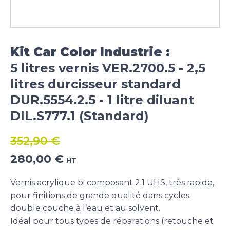
Kit Car Color Industrie :
5 litres vernis VER.2700.5 - 2,5
litres durcisseur standard
DUR.5554.2.5 - 1 litre diluant
DIL.S777.1 (Standard)
352,90
€
Le
Le
280,00
€
HT
prix
prix
initial
actuel
Vernis acrylique bi composant 2:1 UHS, très rapide,
était :
est :
pour finitions de grande qualité dans cycles
352,90 €.
280,00 €.
double couche à l’eau et au solvent.
Idéal pour tous types de réparations (retouche et