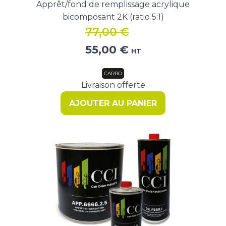
Apprêt/fond de remplissage acrylique
bicomposant 2K (ratio 5:1)
77,00
€
Le
Le
55,00
€
HT
prix
prix
initial
actuel
CARRO
était :
est :
Livraison offerte
77,00 €.
55,00 €.
AJOUTER AU PANIER