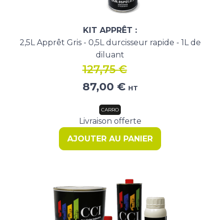
KIT APPRÊT :
2,5L Apprêt Gris - 0,5L durcisseur rapide - 1L de
diluant
127,75
€
Le
Le
87,00
€
HT
prix
prix
initial
actuel
CARRO
était :
est :
Livraison offerte
127,75 €.
87,00 €.
AJOUTER AU PANIER