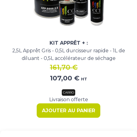
KIT APPRÊT + :
2,5L Apprêt Gris - 0,5L durcisseur rapide - 1L de
diluant - 0,5L accélérateur de séchage
161,70
€
Le
Le
107,00
€
HT
prix
prix
initial
actuel
CARRO
était :
est :
Livraison offerte
161,70 €.
107,00 €.
AJOUTER AU PANIER