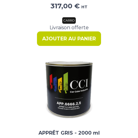
Le
Le
317,00
€
HT
prix
prix
initial
actuel
CARRO
était :
est :
Livraison offerte
523,40 €.
317,00 €.
AJOUTER AU PANIER
APPRÊT GRIS - 2000 ml