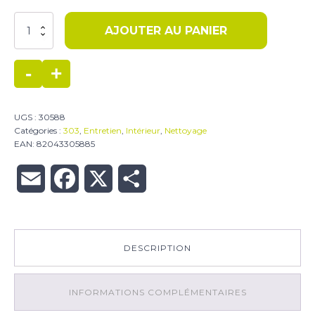
quantité
AJOUTER AU PANIER
de
303
Nettoyant
-
+
intérieur
UGS :
30588
Catégories :
303
,
Entretien
,
Intérieur
,
Nettoyage
EAN:
82043305885
Email
Facebook
X
Partager
DESCRIPTION
INFORMATIONS COMPLÉMENTAIRES