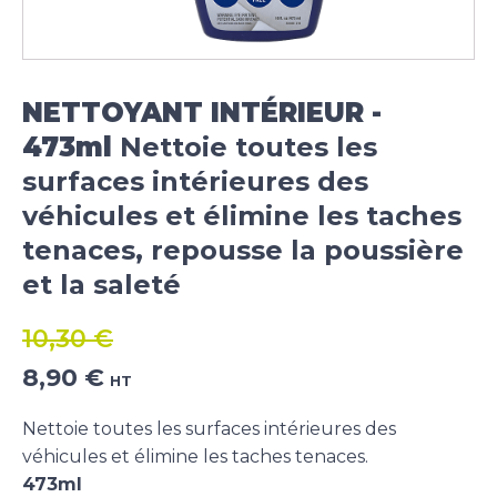
NETTOYANT INTÉRIEUR -
473ml
Nettoie toutes les
surfaces intérieures des
véhicules et élimine les taches
tenaces, repousse la poussière
et la saleté
10,30
€
Le
Le
8,90
€
HT
prix
prix
initial
actuel
Nettoie toutes les surfaces intérieures des
était :
est :
véhicules et élimine les taches tenaces.
10,30 €.
8,90 €.
473ml