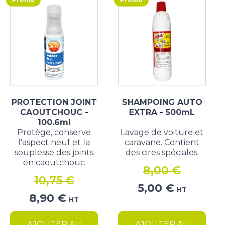
PROTECTION JOINT
SHAMPOING AUTO
CAOUTCHOUC -
EXTRA - 500mL
100.6ml
Protège, conserve
Lavage de voiture et
l'aspect neuf et la
caravane. Contient
souplesse des joints
des cires spéciales.
en caoutchouc
8,00
€
10,75
€
Le
Le
5,00
€
HT
Le
Le
8,90
€
prix
prix
HT
prix
prix
initial
actuel
initial
actuel
était :
est :
AJOUTER AU
AJOUTER AU