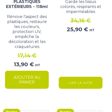
PLASTIQUES
Garde les tissus
EXTÉRIEURS - 118ml
colorés, respirants et
imperméables
Rénove l'aspect des
34,16
€
plastiques, restaure
les couleurs,
Le
Le
25,90
€
HT
protection UV,
prix
prix
empêche la
initial
actuel
décoloration et les
craquelures
était :
est :
34,16 €.
25,90 €.
17,14
€
Le
Le
13,90
€
HT
prix
prix
initial
actuel
AJOUTER AU
était :
est :
PANIER
LIRE LA SUITE
17,14 €.
13,90 €.
Promo
Promo