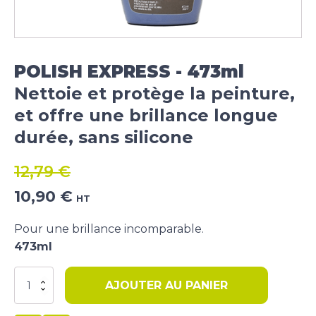
POLISH EXPRESS - 473ml
Nettoie et protège la peinture,
et offre une brillance longue
durée, sans silicone
12,79
€
Le
Le
10,90
€
HT
prix
prix
initial
actuel
Pour une brillance incomparable.
était :
est :
473ml
12,79 €.
10,90 €.
quantité
AJOUTER AU PANIER
de
303