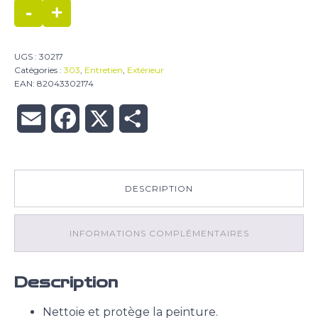
Polish
-
+
express
UGS :
30217
Catégories :
303
,
Entretien
,
Extérieur
EAN:
82043302174
Email
Facebook
X
Partager
DESCRIPTION
INFORMATIONS COMPLÉMENTAIRES
Description
Nettoie et protège la peinture.