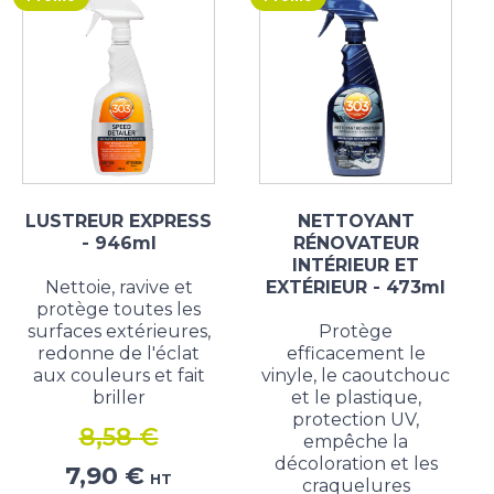
LUSTREUR EXPRESS
NETTOYANT
- 946ml
RÉNOVATEUR
INTÉRIEUR ET
Nettoie, ravive et
EXTÉRIEUR - 473ml
protège toutes les
surfaces extérieures,
Protège
redonne de l'éclat
efficacement le
aux couleurs et fait
vinyle, le caoutchouc
briller
et le plastique,
protection UV,
8,58
€
empêche la
décoloration et les
Le
Le
7,90
€
HT
craquelures