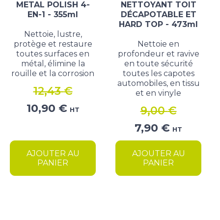
METAL POLISH 4-
NETTOYANT TOIT
EN-1 - 355ml
DÉCAPOTABLE ET
HARD TOP - 473ml
Nettoie, lustre,
protège et restaure
Nettoie en
toutes surfaces en
profondeur et ravive
métal, élimine la
en toute sécurité
rouille et la corrosion
toutes les capotes
automobiles, en tissu
12,43
€
et en vinyle
Le
Le
10,90
€
9,00
€
HT
prix
prix
Le
Le
7,90
€
initial
actuel
HT
prix
prix
était :
est :
initial
actuel
AJOUTER AU
AJOUTER AU
12,43 €.
10,90 €.
était :
est :
PANIER
PANIER
9,00 €.
7,90 €.