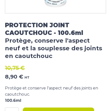
PROTECTION JOINT
CAOUTCHOUC - 100.6ml
Protège, conserve l'aspect
neuf et la souplesse des joints
en caoutchouc
10,75
€
Le
Le
8,90
€
HT
prix
prix
initial
actuel
Protège et conserve l'aspect neuf des joints en
était :
est :
caoutchouc.
10,75 €.
8,90 €.
100.6ml