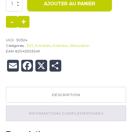
quantité
AJOUTER AU PANIER
de
303
Protection
-
+
joint
caoutchouc
UGS :
30324
Catégories :
303
,
Entretien
,
Extérieur
,
Rénovation
EAN:
82043303249
Email
Facebook
X
Partager
DESCRIPTION
INFORMATIONS COMPLÉMENTAIRES