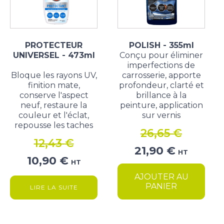
PROTECTEUR
POLISH - 355ml
UNIVERSEL - 473ml
Conçu pour éliminer
imperfections de
Bloque les rayons UV,
carrosserie, apporte
finition mate,
profondeur, clarté et
conserve l'aspect
brillance à la
neuf, restaure la
peinture, application
couleur et l'éclat,
sur vernis
repousse les taches
26,65
€
12,43
€
Le
Le
21,90
€
HT
Le
Le
10,90
€
prix
prix
HT
prix
prix
initial
actuel
AJOUTER AU
initial
actuel
était :
est :
PANIER
LIRE LA SUITE
était :
est :
26,65 €.
21,90 €.
12,43 €.
10,90 €.